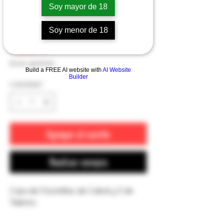
Soy mayor de 18
Caja Barrica
Soy menor de 18
Precio
40,50 €
Envio gratuito
Build a FREE AI website with
AI Website
Builder
Cantidad
*
Agregar al carrito
Realizar compra
Caja de 3 botellas de Cabal y 3 de
Talento