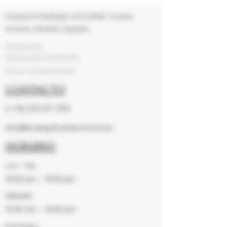
Paraje El Pedregal, S/N 04460. Fuente
Victoria.
Almería. España
Aviso legal
Politica de privacidad
Envio y devoluciones
Contacto
(+
34) 670 071 999
info@bodegafuentevictoria.es
Horario
Lun - Vie
10:00 am – 15:00 pm
Sabado
10:00 am – 14:00 pm
Domingo